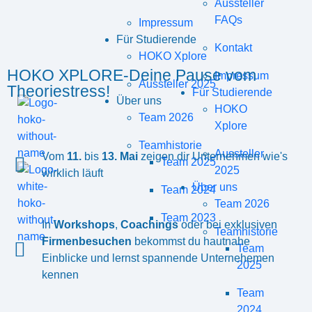
Aussteller
FAQs
Impressum
Für Studierende
Kontakt
HOKO Xplore
HOKO XPLORE-Deine Pause vom
Impressum
Aussteller 2025
Theoriestress!
Für Studierende
Über uns
HOKO
Team 2026
Xplore
Teamhistorie
Aussteller
Vom
11.
bis
13. Mai
zeigen dir Unternehmen wie's
Team 2025
2025
wirklich läuft
Über uns
Team 2024
Team 2026
Team 2023
In
Workshops
,
Coachings
oder bei exklusiven
Teamhistorie
Firmenbesuchen
bekommst du hautnahe
Team
Einblicke und lernst spannende Unternehemen
2025
kennen
Team
2024