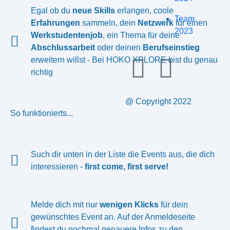
Egal ob du
neue Skills
erlangen, coole
Team
Erfahrungen
sammeln, dein
Netzwerk
für einen
2023
Werkstudentenjob
, ein Thema für deine
Abschlussarbeit
oder deinen
Berufseinstieg
erweitern willst - Bei HOKO XPLORE bist du genau
richtig
@ Copyright 2022
So funktionierts...
Such dir unten in der Liste die Events aus, die dich
interessieren -
first come, first serve!
Melde dich mit nur
wenigen Klicks
für dein
gewünschtes Event an. Auf der Anmeldeseite
findest du nochmal genauere Infos zu den