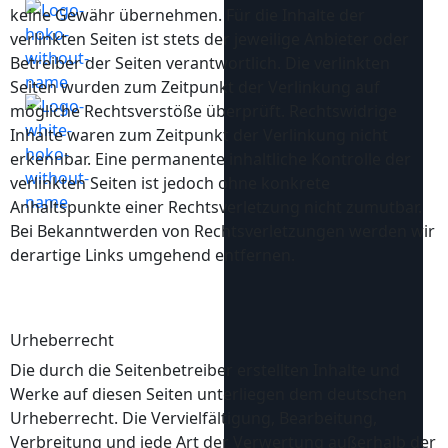
keine Gewähr übernehmen. Für die Inhalte der
verlinkten Seiten ist stets der jeweilige Anbieter oder
Betreiber der Seiten verantwortlich. Die verlinkten
Seiten wurden zum Zeitpunkt der Verlinkung auf
mögliche Rechtsverstöße überprüft. Rechtswidrige
Inhalte waren zum Zeitpunkt der Verlinkung nicht
erkennbar. Eine permanente inhaltliche Kontrolle der
verlinkten Seiten ist jedoch ohne konkrete
Anhaltspunkte einer Rechtsverletzung nicht zumutbar.
Bei Bekanntwerden von Rechtsverletzungen werden wir
derartige Links umgehend entfernen.
Urheberrecht
Die durch die Seitenbetreiber erstellten Inhalte und
Werke auf diesen Seiten unterliegen dem deutschen
Urheberrecht. Die Vervielfältigung, Bearbeitung,
Verbreitung und jede Art der Verwertung außerhalb der