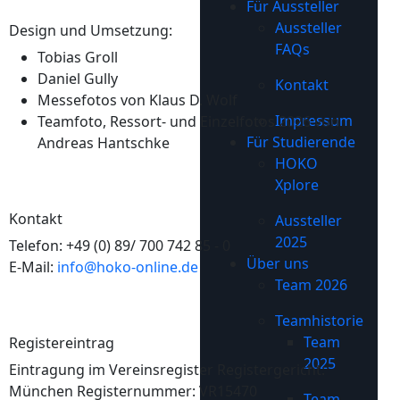
Für Aussteller
Aussteller
Design und Umsetzung:
FAQs
Tobias Groll
Daniel Gully
Kontakt
Messefotos von Klaus D. Wolf
Impressum
Teamfoto, Ressort- und Einzelfotos 2026 von
Für Studierende
Andreas Hantschke
HOKO
Xplore
Kontakt
Aussteller
2025
Telefon: +49 (0) 89/ 700 742 85 - 0
Über uns
E-Mail:
info@hoko-online.de
Team 2026
Teamhistorie
Team
Registereintrag
2025
Eintragung im Vereinsregister Registergericht:
München Registernummer: VR15470
Team