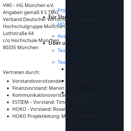
VWI – HG München e.V.
Impressum
Angaben gemäß § 5 TMG
Für Studierende
Verband Deutscher Wirtschaftsingenieure –
HOKO Xplore
Hochschulgruppe München e.V.
Lothstraße 64
Aussteller 2025
c/o Hochschule München
Über uns
80335 München
Team 2026
Teamhistorie
Team 2025
Vertreten durch:
Team 2024
Vorstandsvorsitzender: Lukas Hecht
Finanzvorstand: Marvin Folz
Team 2023
Kommunikationsvorstand: Jan Heßeler
ESTIEM – Vorstand: Timon Schieck
HOKO - Vorstand: Roxana Alt
HOKO Projektleitung: Markus Zimmerhackl