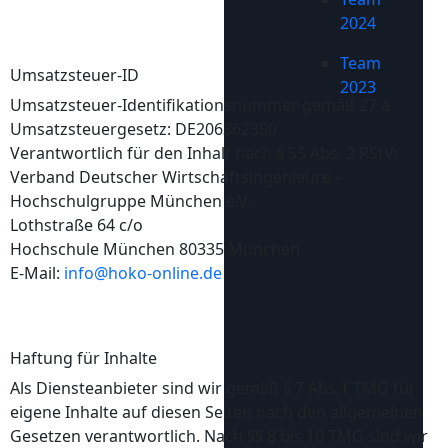
2024
Team
Umsatzsteuer-ID
2023
Umsatzsteuer-Identifikationsnummer gemäß 27 a
Umsatzsteuergesetz: DE206362350
Verantwortlich für den Inhalt nach § 55 Abs. 2 RStV:
Verband Deutscher Wirtschaftsingenieure –
Hochschulgruppe München e.V.
Lothstraße 64 c/o
Hochschule München 80335 München
E-Mail:
info@hoko-online.de
Haftung für Inhalte
Als Diensteanbieter sind wir gemäß § 7 Abs.1 TMG für
eigene Inhalte auf diesen Seiten nach den allgemeinen
Gesetzen verantwortlich. Nach §§ 8 bis 10 TMG sind wir