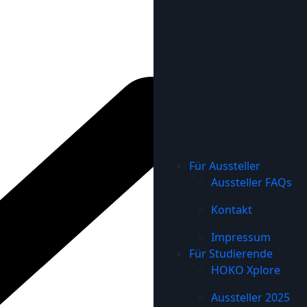
Für Aussteller
Aussteller FAQs
Kontakt
Impressum
Für Studierende
HOKO Xplore
Aussteller 2025